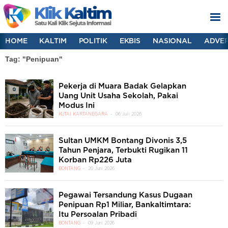
HOME
KALTIM
POLITIK
EKBIS
NASIONAL
ADVER
Tag: "Penipuan"
Pekerja di Muara Badak Gelapkan
Uang Unit Usaha Sekolah, Pakai
Modus Ini
KUTAI KARTANEGARA
06 Juli 2026
Sultan UMKM Bontang Divonis 3,5
Tahun Penjara, Terbukti Rugikan 11
Korban Rp226 Juta
BONTANG
20 Juni 2026
Pegawai Tersandung Kasus Dugaan
Penipuan Rp1 Miliar, Bankaltimtara:
Itu Persoalan Pribadi
BONTANG
09 Juni 2026