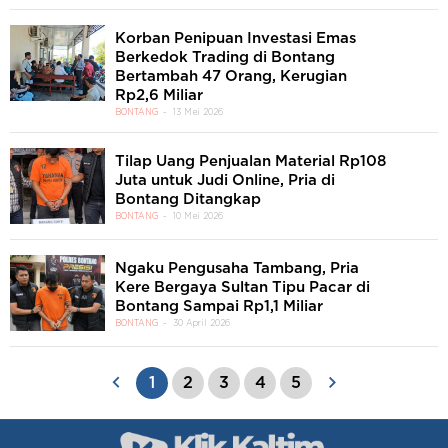
Korban Penipuan Investasi Emas
Berkedok Trading di Bontang
Bertambah 47 Orang, Kerugian
Rp2,6 Miliar
BONTANG
13 Mei 2026
Tilap Uang Penjualan Material Rp108
Juta untuk Judi Online, Pria di
Bontang Ditangkap
BONTANG
10 Mei 2026
Ngaku Pengusaha Tambang, Pria
Kere Bergaya Sultan Tipu Pacar di
Bontang Sampai Rp1,1 Miliar
BONTANG
30 April 2026
1
2
3
4
5