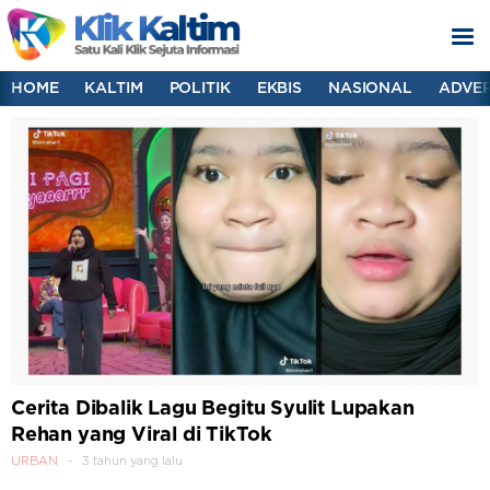
HOME
KALTIM
POLITIK
EKBIS
NASIONAL
ADVER
Cerita Dibalik Lagu Begitu Syulit Lupakan
Rehan yang Viral di TikTok
URBAN
3 tahun yang lalu