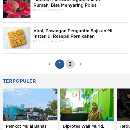
Rumah, Bisa Menyaring Polusi
URBAN
29 Januari 2021
Viral, Pasangan Pengantin Sajikan Mi
Instan di Resepsi Pernikahan
URBAN
27 Januari 2021
1
2
TERPOPULER
Pemkot Mulai Bahas
Diprotes Wali Murid,
Terd