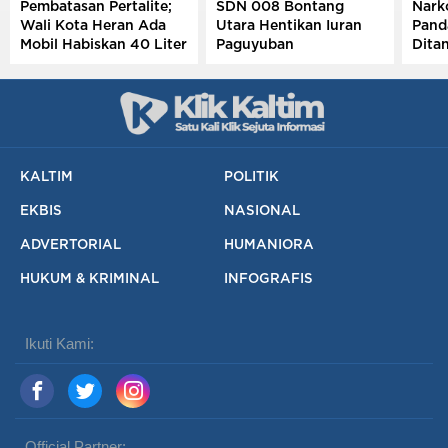
Pembatasan Pertalite;
SDN 008 Bontang
Narko
Wali Kota Heran Ada
Utara Hentikan Iuran
Pand
Mobil Habiskan 40 Liter
Paguyuban
Ditan
Sehari
Semp
Meng
KALTIM
POLITIK
EKBIS
NASIONAL
ADVERTORIAL
HUMANIORA
HUKUM & KRIMINAL
INFOGRAFIS
Ikuti Kami:
Official Partner: