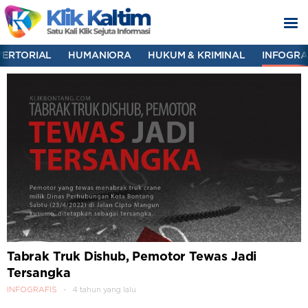
VERTORIAL
HUMANIORA
HUKUM & KRIMINAL
INFOGRA
Tabrak Truk Dishub, Pemotor Tewas Jadi
Tersangka
INFOGRAFIS
4 tahun yang lalu