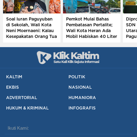
Soal Iuran Paguyuban
Pemkot Mulai Bahas
Dipro
di Sekolah, Wali Kota
Pembatasan Pertalite;
SDN 
Neni Moernaeni: Kalau
Wali Kota Heran Ada
Utar
Kesepakatan Orang Tua
Mobil Habiskan 40 Liter
Pagu
Jangan Ribut-Ribut
Sehari
KALTIM
POLITIK
EKBIS
NASIONAL
ADVERTORIAL
HUMANIORA
HUKUM & KRIMINAL
INFOGRAFIS
Ikuti Kami: