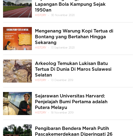
Lapangan Bola Kampung Sejak
1950an
HISTORY
30 November 2020
Mengenang Warung Kopi Tertua di
Bontang yang Bertahan Hingga
Sekarang
HISTORY
13 September 2020
Arkeolog Temukan Lukisan Batu
Tertua Di Dunia Di Maros Sulawesi
Selatan
HISTORY
13 Desember 2019
Sejarawan Universitas Harvard:
Penjelajah Bumi Pertama adalah
Putera Melayu
HISTORY
18 November 2019
Pengibaran Bendera Merah Putih
Pascakemerdekaan Diperingati 26