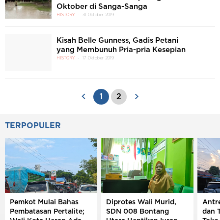
Oktober di Sanga-Sanga
HISTORY
31 Oktober 2019
Kisah Belle Gunness, Gadis Petani
yang Membunuh Pria-pria Kesepian
HISTORY
17 Oktober 2019
1
2
TERPOPULER
Pemkot Mulai Bahas
Diprotes Wali Murid,
Antr
Pembatasan Pertalite;
SDN 008 Bontang
dan 