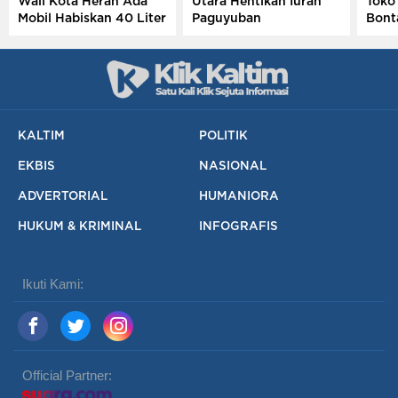
Wali Kota Heran Ada
Utara Hentikan Iuran
Toko
Mobil Habiskan 40 Liter
Paguyuban
Bont
Sehari
Rugi
KALTIM
POLITIK
EKBIS
NASIONAL
ADVERTORIAL
HUMANIORA
HUKUM & KRIMINAL
INFOGRAFIS
Ikuti Kami:
Official Partner: