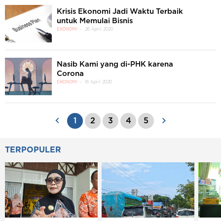
Krisis Ekonomi Jadi Waktu Terbaik
untuk Memulai Bisnis
EKONOMI
26 April 2020
Nasib Kami yang di-PHK karena
Corona
EKONOMI
16 April 2020
1
2
3
4
5
TERPOPULER