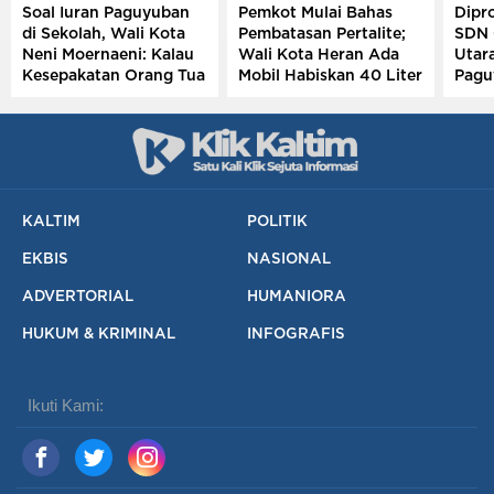
Soal Iuran Paguyuban
Pemkot Mulai Bahas
Dipro
di Sekolah, Wali Kota
Pembatasan Pertalite;
SDN 
Neni Moernaeni: Kalau
Wali Kota Heran Ada
Utar
Kesepakatan Orang Tua
Mobil Habiskan 40 Liter
Pagu
Jangan Ribut-Ribut
Sehari
KALTIM
POLITIK
EKBIS
NASIONAL
ADVERTORIAL
HUMANIORA
HUKUM & KRIMINAL
INFOGRAFIS
Ikuti Kami: