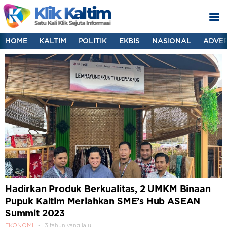
HOME
KALTIM
POLITIK
EKBIS
NASIONAL
ADVER
Hadirkan Produk Berkualitas, 2 UMKM Binaan
Pupuk Kaltim Meriahkan SME’s Hub ASEAN
Summit 2023
EKONOMI
3 tahun yang lalu