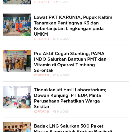
KORPORASI
11 Mei 2025
Lewat PKT KARUNIA, Pupuk Kaltim
Tanamkan Pentingnya K3 dan
Keberlanjutan Lingkungan pada
UMKM
KORPORASI
09 Mei 2025
Pro Aktif Cegah Stunting; PAMA
INDO Salurkan Bantuan PMT dan
Vitamin di Operasi Timbang
Serentak
KORPORASI
06 Mei 2025
Tindaklanjuti Hasil Laboratorium;
Dewan Kunjungi PT EUP, Minta
Perusahaan Perhatikan Warga
Sekitar
KORPORASI
05 Mei 2025
Badak LNG Salurkan 500 Paket
Makan Siang untuk Korban Banjir di