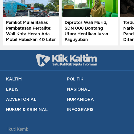
Pemkot Mulai Bahas
Diprotes Wali Murid,
Terd
Pembatasan Pertalite;
SDN 008 Bontang
Narko
Wali Kota Heran Ada
Utara Hentikan Iuran
Pand
Mobil Habiskan 40 Liter
Paguyuban
Ditan
Sehari
Semp
Meng
KALTIM
POLITIK
EKBIS
NASIONAL
ADVERTORIAL
HUMANIORA
HUKUM & KRIMINAL
INFOGRAFIS
Ikuti Kami: