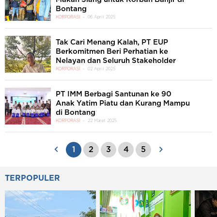
Bontang
KORPORASI
06 April 2025
Tak Cari Menang Kalah, PT EUP
Berkomitmen Beri Perhatian ke
Nelayan dan Seluruh Stakeholder
KORPORASI
02 April 2025
PT IMM Berbagi Santunan ke 90
Anak Yatim Piatu dan Kurang Mampu
di Bontang
KORPORASI
22 Maret 2025
1
2
3
4
5
TERPOPULER