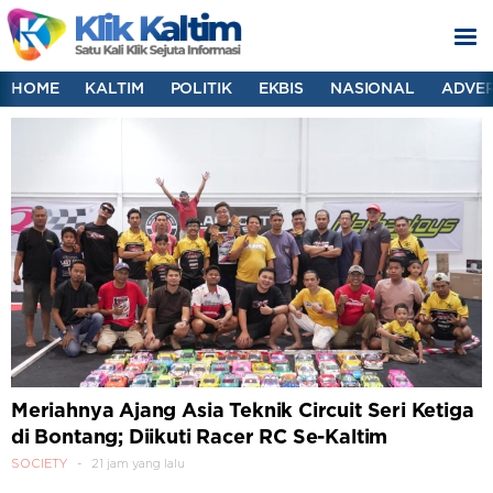
HOME
KALTIM
POLITIK
EKBIS
NASIONAL
ADVER
Meriahnya Ajang Asia Teknik Circuit Seri Ketiga
di Bontang; Diikuti Racer RC Se-Kaltim
SOCIETY
21 jam yang lalu