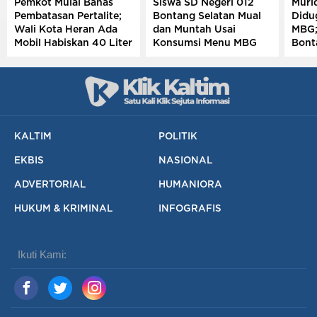
Pemkot Mulai Bahas
Siswa SD Negeri 012
Murid
Pembatasan Pertalite;
Bontang Selatan Mual
Didu
Wali Kota Heran Ada
dan Muntah Usai
MBG;
Mobil Habiskan 40 Liter
Konsumsi Menu MBG
Bont
Sehari
Dise
KALTIM
POLITIK
EKBIS
NASIONAL
ADVERTORIAL
HUMANIORA
HUKUM & KRIMINAL
INFOGRAFIS
Ikuti Kami: