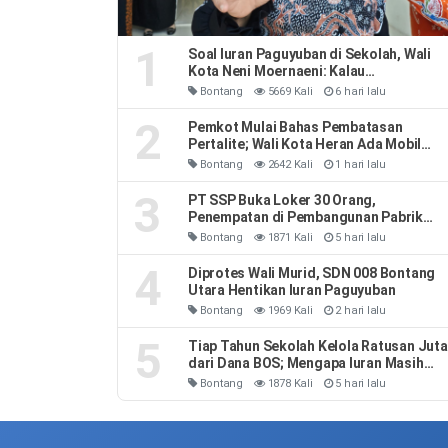
1
Soal Iuran Paguyuban di Sekolah, Wali
Kota Neni Moernaeni: Kalau
Kesepakatan Orang Tua Jangan Ribut-
Bontang
5669 Kali
6 hari lalu
Ribut
2
Pemkot Mulai Bahas Pembatasan
Pertalite; Wali Kota Heran Ada Mobil
Habiskan 40 Liter Sehari
Bontang
2642 Kali
1 hari lalu
3
PT SSP Buka Loker 30 Orang,
Penempatan di Pembangunan Pabrik
Soda Ash
Bontang
1871 Kali
5 hari lalu
4
Diprotes Wali Murid, SDN 008 Bontang
Utara Hentikan Iuran Paguyuban
Bontang
1969 Kali
2 hari lalu
5
Tiap Tahun Sekolah Kelola Ratusan Juta
dari Dana BOS; Mengapa Iuran Masih
Ada
Bontang
1878 Kali
5 hari lalu