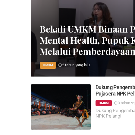
Bekali UMKM Binaan Pe
Mental Health, Pupuk
Melalui Pemberdayaa
2 tahun yang lalu
UMKM
Dukung Pengemba
Pujasera NPK Pel
3 tahun y
UMKM
Dukung Pengemban
NPK Pelangi