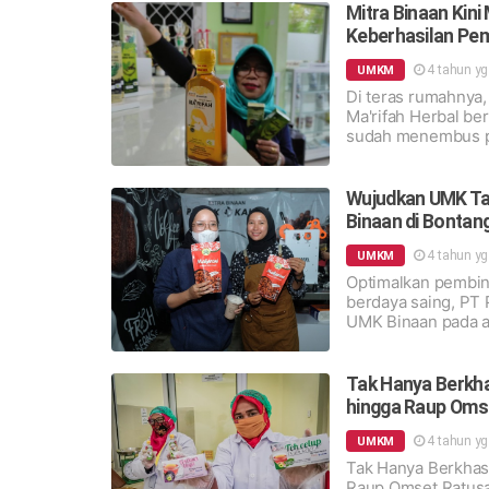
Mitra Binaan Kini
Keberhasilan Pe
4 tahun y
UMKM
Di teras rumahnya,
Ma'rifah Herbal be
sudah menembus pa
Wujudkan UMK Tan
Binaan di Bontan
4 tahun y
UMKM
Optimalkan pembin
berdaya saing, PT 
UMK Binaan pada a
Permai Kota Bontan
Tak Hanya Berkha
hingga Raup Oms
4 tahun y
UMKM
Tak Hanya Berkhasi
Raup Omset Ratusa