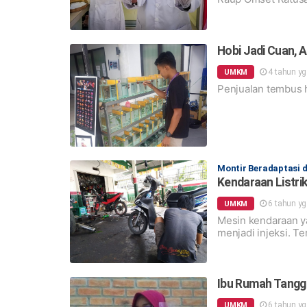
Hobi Jadi Cuan, 
4 tahun y
UMKM
Penjualan tembus 
Montir Beradaptasi 
Kendaraan Listrik
6 tahun y
UMKM
Mesin kendaraan y
menjadi injeksi. Te
Ibu Rumah Tangg
6 tahun y
UMKM