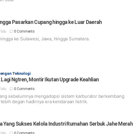
Angga Pasarkan Cupang hingga ke Luar Daerah
g lalu
0 Comments
hingga ke Sulawesi, Jawa, hingga Sumatera.
dengan Teknologi
 Lagi Ngtren, Montir Ikutan Upgrade Keahlian
g lalu
0 Comments
ang sebelumnya mengadopsi sistem karburator berkembang
rlebih degan hadirnya era kendaraan listrik.
a Yang Sukses Kelola Industri Rumahan Serbuk Jahe Merah
g lalu
0 Comments