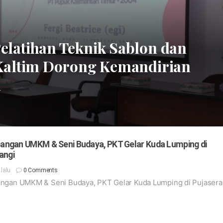
latihan Teknik Sablon dan
 Kaltim Dorong Kemandirian
n
ngan UMKM & Seni Budaya, PKT Gelar Kuda Lumping di
angi
g lalu
0 Comments
gan UMKM & Seni Budaya, PKT Gelar Kuda Lumping di Pujasera