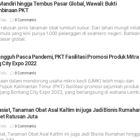
 Mandiri hingga Tembus Pasar Global, Wawali: Bukti
mbinaan PKT
g lalu
0 Comments
 ratusan jenis tanaman obat tumbuh subur. Dari lahan mungil inila
rmula yang kini punya 1.000 pelanggan di seantero negeri. Bahkan
sar global.
gguh Pasca Pandemi, PKT Fasilitasi Promosi Produk Mitra
g City Expo 2022
g lalu
0 Comments
aan dalam mendorong usaha mikro kecil (UMK) lebih maju dan
Pupuk Kalimantan Timur (PKT) fasilitasi promosi sejumlah produk
jang Bontang City Expo 2022, yang berlangsung di wahana Lemb
g, pada 28 Mei hingga 11 Juni 2022.
siat, Tanaman Obat Asal Kaltim ini juga Jadi Bisnis Rumaha
et Ratusan Juta
g lalu
0 Comments
at, Tanaman Obat Asal Kaltim ini juga Jadi Bisnis Rumahan hingg
n Juta