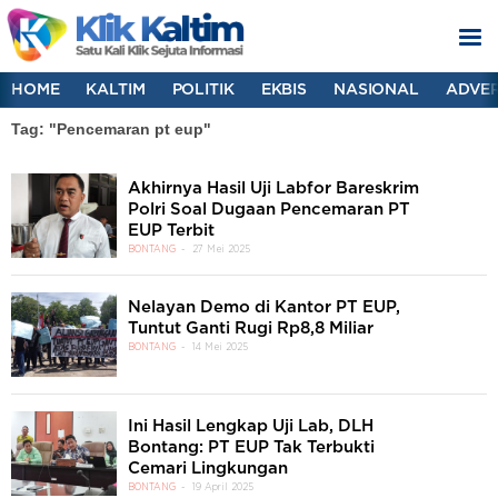
HOME
KALTIM
POLITIK
EKBIS
NASIONAL
ADVER
Tag: "Pencemaran pt eup"
Akhirnya Hasil Uji Labfor Bareskrim
Polri Soal Dugaan Pencemaran PT
EUP Terbit
BONTANG
27 Mei 2025
Nelayan Demo di Kantor PT EUP,
Tuntut Ganti Rugi Rp8,8 Miliar
BONTANG
14 Mei 2025
Ini Hasil Lengkap Uji Lab, DLH
Bontang: PT EUP Tak Terbukti
Cemari Lingkungan
BONTANG
19 April 2025