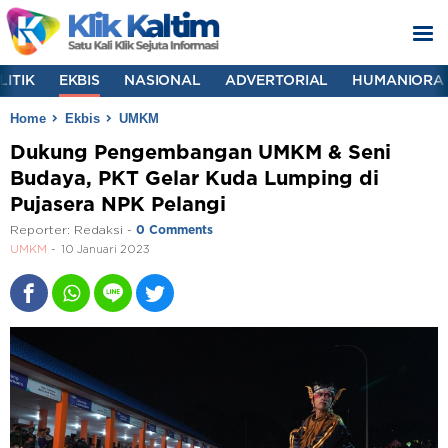
LITIK
EKBIS
NASIONAL
ADVERTORIAL
HUMANIORA
Home
Ekbis
UMKM
Dukung Pengembangan UMKM & Seni
Budaya, PKT Gelar Kuda Lumping di
Pujasera NPK Pelangi
Reporter:
Redaksi
-
0 Comments
UMKM
10 Januari 2023