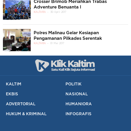
Crosser Brimob Meriahkan Trabas
Adventure Benuanta I
KALTARA
30 April 2017
Polres Malinau Gelar Kesiapan
Pengamanan Pilkades Serentak
KALTARA
01 Mei 2017
KALTIM
POLITIK
EKBIS
NASIONAL
ADVERTORIAL
HUMANIORA
HUKUM & KRIMINAL
INFOGRAFIS