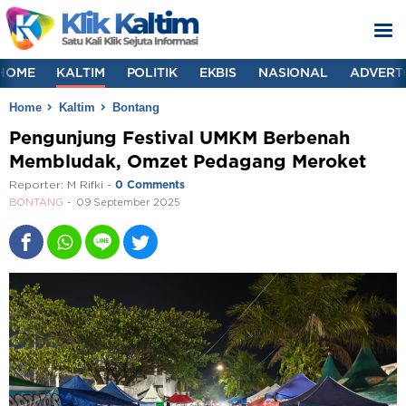
HOME
KALTIM
POLITIK
EKBIS
NASIONAL
ADVERT
Home
Kaltim
Bontang
Pengunjung Festival UMKM Berbenah
Membludak, Omzet Pedagang Meroket
Reporter:
M Rifki
-
0 Comments
BONTANG
09 September 2025