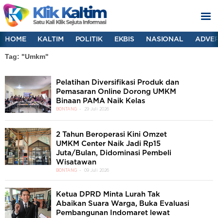
HOME
KALTIM
POLITIK
EKBIS
NASIONAL
ADVER
Tag: "Umkm"
Pelatihan Diversifikasi Produk dan
Pemasaran Online Dorong UMKM
Binaan PAMA Naik Kelas
BONTANG
29 Juli 2026
2 Tahun Beroperasi Kini Omzet
UMKM Center Naik Jadi Rp15
Juta/Bulan, Didominasi Pembeli
Wisatawan
BONTANG
09 Juli 2026
Ketua DPRD Minta Lurah Tak
Abaikan Suara Warga, Buka Evaluasi
Pembangunan Indomaret lewat