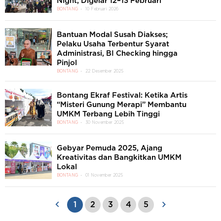
Night, Digelar 12–13 Februari
BONTANG
10 Februari 2026
Bantuan Modal Susah Diakses;
Pelaku Usaha Terbentur Syarat
Administrasi, BI Checking hingga
Pinjol
BONTANG
22 Desember 2025
Bontang Ekraf Festival: Ketika Artis
“Misteri Gunung Merapi” Membantu
UMKM Terbang Lebih Tinggi
BONTANG
30 November 2025
Gebyar Pemuda 2025, Ajang
Kreativitas dan Bangkitkan UMKM
Lokal
BONTANG
01 November 2025
1
2
3
4
5