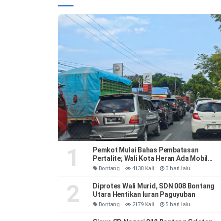
1
Pemkot Mulai Bahas Pembatasan
Pertalite; Wali Kota Heran Ada Mobil
Habiskan 40 Liter Sehari
Bontang
4138 Kali
3 hari lalu
2
Diprotes Wali Murid, SDN 008 Bontang
Utara Hentikan Iuran Paguyuban
Bontang
2179 Kali
5 hari lalu