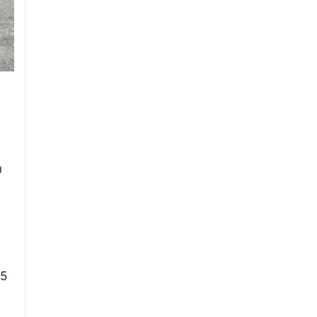
n
s
75