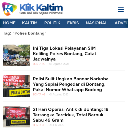
HOME
KALTIM
POLITIK
EKBIS
NASIONAL
ADVER
Tag: "Polres bontang"
Ini Tiga Lokasi Pelayanan SIM
Keliling Polres Bontang, Catat
Jadwalnya
BONTANG
05 Agustus 2026
Polisi Sulit Ungkap Bandar Narkoba
Yang Suplai Pengedar di Bontang,
Pakai Nomor Whatsapp Bodong
BONTANG
01 Agustus 2026
21 Hari Operasi Antik di Bontang: 18
Tersangka Terciduk, Total Barbuk
Sabu 49 Gram
BONTANG
31 Juli 2026