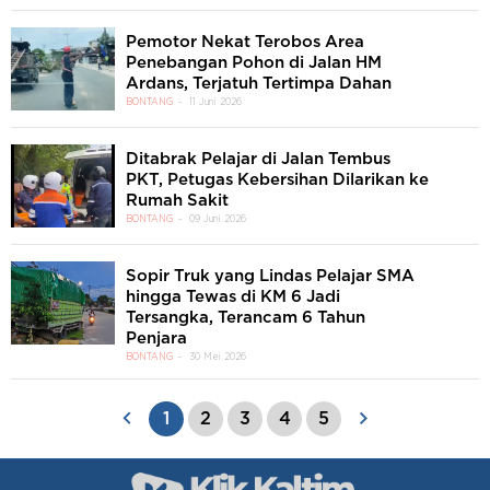
Pemotor Nekat Terobos Area
Penebangan Pohon di Jalan HM
Ardans, Terjatuh Tertimpa Dahan
BONTANG
11 Juni 2026
Ditabrak Pelajar di Jalan Tembus
PKT, Petugas Kebersihan Dilarikan ke
Rumah Sakit
BONTANG
09 Juni 2026
Sopir Truk yang Lindas Pelajar SMA
hingga Tewas di KM 6 Jadi
Tersangka, Terancam 6 Tahun
Penjara
BONTANG
30 Mei 2026
1
2
3
4
5