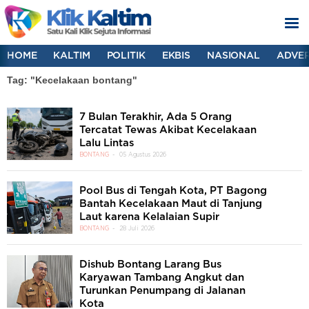
HOME
KALTIM
POLITIK
EKBIS
NASIONAL
ADVER
Tag: "Kecelakaan bontang"
7 Bulan Terakhir, Ada 5 Orang
Tercatat Tewas Akibat Kecelakaan
Lalu Lintas
BONTANG
05 Agustus 2026
Pool Bus di Tengah Kota, PT Bagong
Bantah Kecelakaan Maut di Tanjung
Laut karena Kelalaian Supir
BONTANG
28 Juli 2026
Dishub Bontang Larang Bus
Karyawan Tambang Angkut dan
Turunkan Penumpang di Jalanan
Kota