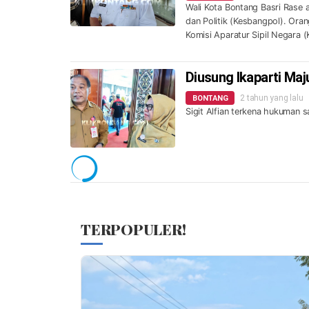
Wali Kota Bontang Basri Rase 
dan Politik (Kesbangpol). Or
Komisi Aparatur Sipil Negara 
Diusung Ikaparti Maju
2 tahun yang lalu
BONTANG
Sigit Alfian terkena hukuman s
TERPOPULER!