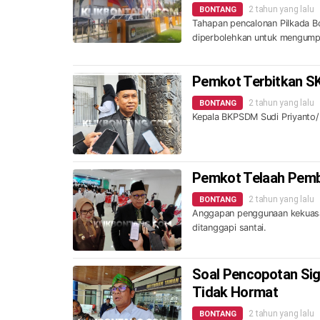
2 tahun yang lalu
BONTANG
Tahapan pencalonan Pilkada Bo
diperbolehkan untuk mengump
Pemkot Terbitkan SK,
2 tahun yang lalu
BONTANG
Kepala BKPSDM Sudi Priyanto/ M
Pemkot Telaah Pembe
2 tahun yang lalu
BONTANG
Anggapan penggunaan kekuasaa
ditanggapi santai.
Soal Pencopotan Sigi
Tidak Hormat
2 tahun yang lalu
BONTANG