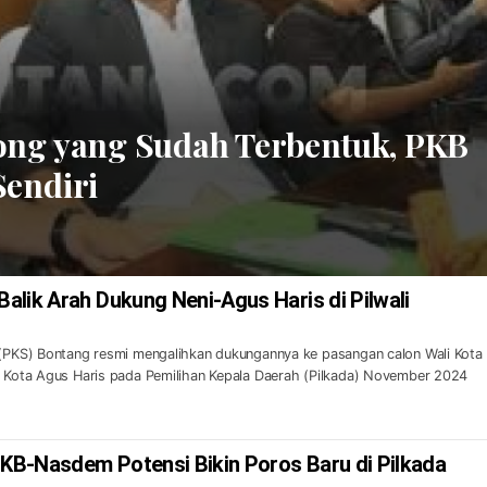
ong yang Sudah Terbentuk, PKB
endiri
alik Arah Dukung Neni-Agus Haris di Pilwali
 (PKS) Bontang resmi mengalihkan dukungannya ke pasangan calon Wali Kota
i Kota Agus Haris pada Pemilihan Kepala Daerah (Pilkada) November 2024
PKB-Nasdem Potensi Bikin Poros Baru di Pilkada