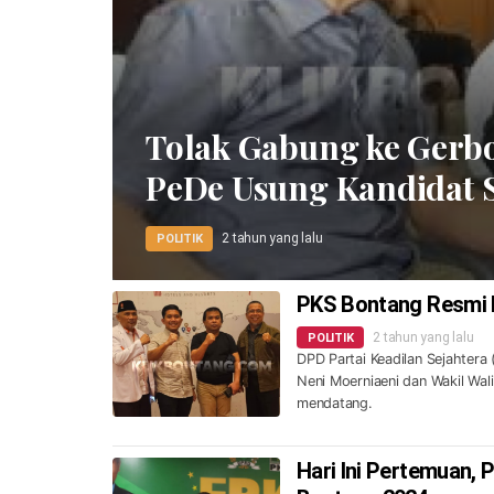
Tolak Gabung ke Gerb
PeDe Usung Kandidat S
2 tahun yang lalu
POLITIK
PKS Bontang Resmi B
2 tahun yang lalu
POLITIK
DPD Partai Keadilan Sejahtera
Neni Moerniaeni dan Wakil Wal
mendatang.
Hari Ini Pertemuan, 