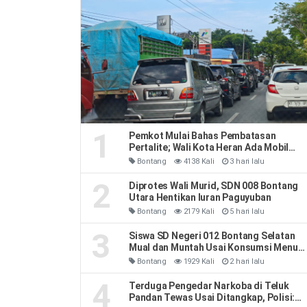
1
Pemkot Mulai Bahas Pembatasan
Pertalite; Wali Kota Heran Ada Mobil
Habiskan 40 Liter Sehari
Bontang
4138 Kali
3 hari lalu
2
Diprotes Wali Murid, SDN 008 Bontang
Utara Hentikan Iuran Paguyuban
Bontang
2179 Kali
5 hari lalu
3
Siswa SD Negeri 012 Bontang Selatan
Mual dan Muntah Usai Konsumsi Menu
MBG
Bontang
1929 Kali
2 hari lalu
4
Terduga Pengedar Narkoba di Teluk
Pandan Tewas Usai Ditangkap, Polisi: