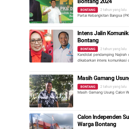
Bontang 2024
2 tahun yang lalu
BONTANG
Partai Kebangkitan Bangsa (P
Intens Jalin Komunik
Bontang
2 tahun yang lalu
BONTANG
Kandidat pendamping Najirah d
dikabarkan intens komunikas
Masih Gamang Usung
2 tahun yang lalu
BONTANG
Masih Gamang Usung Calon Wa
Calon Independen Su
Warga Bontang