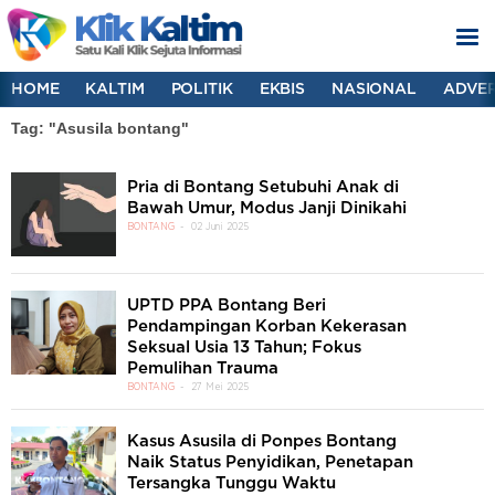
HOME
KALTIM
POLITIK
EKBIS
NASIONAL
ADVER
Tag: "Asusila bontang"
Pria di Bontang Setubuhi Anak di
Bawah Umur, Modus Janji Dinikahi
BONTANG
02 Juni 2025
UPTD PPA Bontang Beri
Pendampingan Korban Kekerasan
Seksual Usia 13 Tahun; Fokus
Pemulihan Trauma
BONTANG
27 Mei 2025
Kasus Asusila di Ponpes Bontang
Naik Status Penyidikan, Penetapan
Tersangka Tunggu Waktu