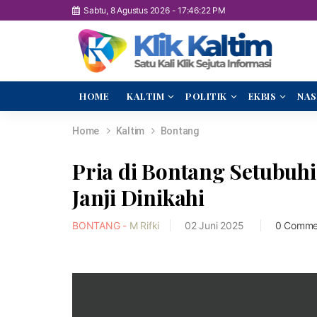
Sabtu, 8 Agustus 2026
-
17:46:23 PM
HOME
KALTIM
POLITIK
EKBIS
NAS
Home
Kaltim
Bontang
Pria di Bontang Setubuh
Janji Dinikahi
BONTANG -
M Rifki
02 Juni 2025
0 Comme