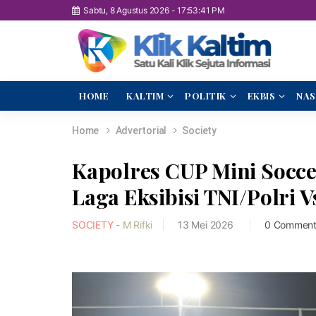
Sabtu, 8 Agustus 2026
-
17:53:42 PM
HOME
KALTIM
POLITIK
EKBIS
NAS
Home
Advertorial
Society
Kapolres CUP Mini Socce
Laga Eksibisi TNI/Polri 
SOCIETY -
M Rifki
13 Mei 2026
0 Comment