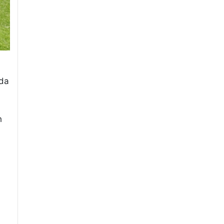
ada
h