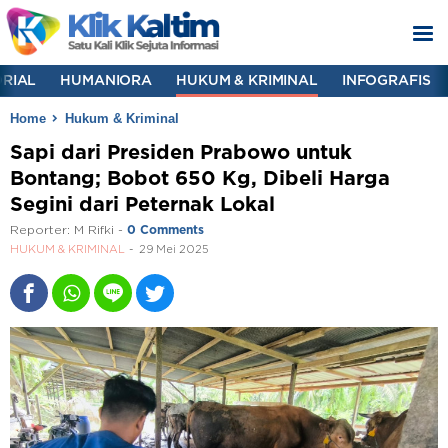
RIAL
HUMANIORA
HUKUM & KRIMINAL
INFOGRAFIS
Home
Hukum & Kriminal
Sapi dari Presiden Prabowo untuk
Bontang; Bobot 650 Kg, Dibeli Harga
Segini dari Peternak Lokal
Reporter:
M Rifki
-
0 Comments
HUKUM & KRIMINAL
29 Mei 2025