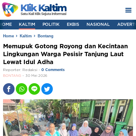
HOME
KALTIM
POLITIK
EKBIS
NASIONAL
ADVERT
Home
Kaltim
Bontang
Memupuk Gotong Royong dan Kecintaan
Lingkungan Warga Pesisir Tanjung Laut
Lewat Idul Adha
Reporter:
Redaksi
-
0 Comments
BONTANG
30 Mei 2026