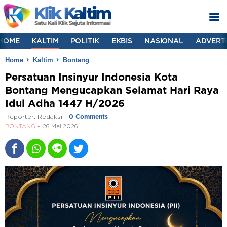
HOME
KALTIM
POLITIK
EKBIS
NASIONAL
ADVERT
Home
Kaltim
Bontang
Persatuan Insinyur Indonesia Kota
Bontang Mengucapkan Selamat Hari Raya
Idul Adha 1447 H/2026
Reporter:
Redaksi
-
0 Comments
BONTANG
26 Mei 2026