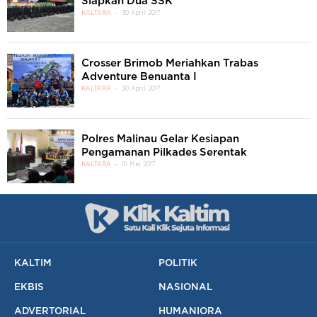
Siapkan Dua SSK
KALTARA
30 April 2017
Crosser Brimob Meriahkan Trabas
Adventure Benuanta I
KALTARA
30 April 2017
Polres Malinau Gelar Kesiapan
Pengamanan Pilkades Serentak
KALTARA
01 Mei 2017
KALTIM
POLITIK
EKBIS
NASIONAL
ADVERTORIAL
HUMANIORA