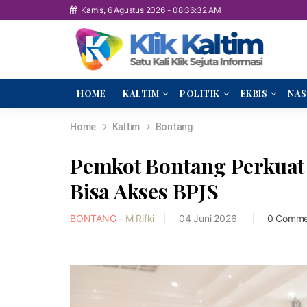
Kamis, 6 Agustus 2026
-
08:36:34 AM
HOME
KALTIM
POLITIK
EKBIS
NAS
Home
Kaltim
Bontang
Pemkot Bontang Perkuat
Bisa Akses BPJS
BONTANG -
M Rifki
04 Juni 2026
0 Comme