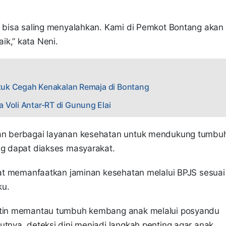
k bisa saling menyalahkan. Kami di Pemkot Bontang akan
k,” kata Neni.
Untuk Cegah Kenakalan Remaja di Bontang
 Voli Antar-RT di Gunung Elai
kan berbagai layanan kesehatan untuk mendukung tumbu
ng dapat diakses masyarakat.
apat memanfaatkan jaminan kesehatan melalui BPJS sesuai
ku.
rutin memantau tumbuh kembang anak melalui posyandu
utnya, deteksi dini menjadi langkah penting agar anak