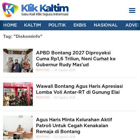
HOME
KALTIM
POLITIK
EKBIS
NASIONAL
ADVER
Tag: "Diskominfo"
APBD Bontang 2027 Diproyeksi
Cuma Rp1,6 Triliun, Neni Curhat ke
Gubernur Rudy Mas'ud
BONTANG
04 Agustus 2026
Wawali Bontang Agus Haris Apresiasi
Lomba Voli Antar-RT di Gunung Elai
BONTANG
04 Agustus 2026
Agus Haris Minta Kelurahan Aktif
Patroli Untuk Cegah Kenakalan
Remaja di Bontang
BONTANG
03 Agustus 2026