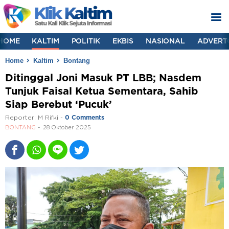
HOME
KALTIM
POLITIK
EKBIS
NASIONAL
ADVERT
Home
Kaltim
Bontang
Ditinggal Joni Masuk PT LBB; Nasdem
Tunjuk Faisal Ketua Sementara, Sahib
Siap Berebut ‘Pucuk’
Reporter:
M Rifki
-
0 Comments
BONTANG
28 Oktober 2025