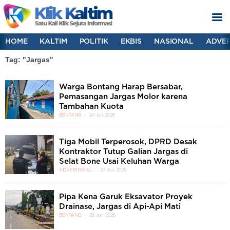
HOME
KALTIM
POLITIK
EKBIS
NASIONAL
ADVER
Tag: "Jargas"
Warga Bontang Harap Bersabar,
Pemasangan Jargas Molor karena
Tambahan Kuota
BONTANG
24 Juli 2026
Tiga Mobil Terperosok, DPRD Desak
Kontraktor Tutup Galian Jargas di
Selat Bone Usai Keluhan Warga
ADVERTORIAL
20 Juli 2026
Pipa Kena Garuk Eksavator Proyek
Drainase, Jargas di Api-Api Mati
BONTANG
29 Juni 2026