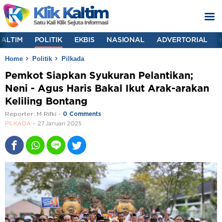
KALTIM
POLITIK
EKBIS
NASIONAL
ADVERTORIAL
Home
Politik
Pilkada
Pemkot Siapkan Syukuran Pelantikan;
Neni - Agus Haris Bakal Ikut Arak-arakan
Keliling Bontang
Reporter:
M Rifki
-
0 Comments
PILKADA
27 Januari 2025