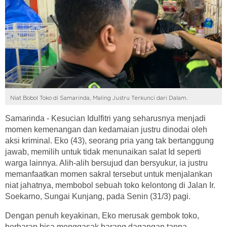
Niat Bobol Toko di Samarinda, Maling Justru Terkunci dari Dalam.
Samarinda - Kesucian Idulfitri yang seharusnya menjadi
momen kemenangan dan kedamaian justru dinodai oleh
aksi kriminal. Eko (43), seorang pria yang tak bertanggung
jawab, memilih untuk tidak menunaikan salat Id seperti
warga lainnya. Alih-alih bersujud dan bersyukur, ia justru
memanfaatkan momen sakral tersebut untuk menjalankan
niat jahatnya, membobol sebuah toko kelontong di Jalan Ir.
Soekarno, Sungai Kunjang, pada Senin (31/3) pagi.
Dengan penuh keyakinan, Eko merusak gembok toko,
berharap bisa menggasak barang dagangan tanpa