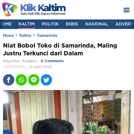
HOME
KALTIM
POLITIK
EKBIS
NASIONAL
ADVERT
Home
Kaltim
Samarinda
Niat Bobol Toko di Samarinda, Maling
Justru Terkunci dari Dalam
Reporter:
Redaksi
-
0 Comments
SAMARINDA
01 April 2025