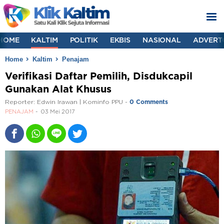
HOME
KALTIM
POLITIK
EKBIS
NASIONAL
ADVERT
Home
Kaltim
Penajam
Verifikasi Daftar Pemilih, Disdukcapil
Gunakan Alat Khusus
Reporter:
Edwin Irawan | Kominfo PPU
-
0 Comments
PENAJAM
03 Mei 2017