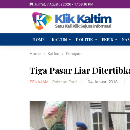
Jum'at, 7 Agustus 2026
-
17:58:17 PM
HOME
KALTIM
POLITIK
EKBIS
NAS
Home
Kaltim
Penajam
Tiga Pasar Liar Diterti
PENAJAM -
Rahmad Fadli
04 Januari 2018