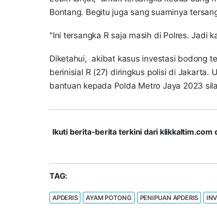
Bontang. Begitu juga sang suaminya tersan
"Ini tersangka R saja masih di Polres. Jad
Diketahui, akibat kasus investasi bodong t
berinisial R (27) diringkus polisi di Jakar
bantuan kepada Polda Metro Jaya 2023 sil
Ikuti berita-berita terkini dari klikkaltim.
TAG:
APDERIS
AYAM POTONG
PENIPUAN APDERIS
IN