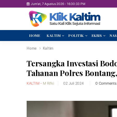
Jum'at, 7 Agustus 2026
-
16:30:34 PM
HOME
KALTIM
POLITIK
EKBIS
NAS
Home
Kaltim
Tersangka Investasi Bod
Tahanan Polres Bontang, 
KALTIM -
M Rifki
02 Juli 2024
0 Comments