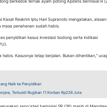
dong berkedok ternak ayam potong Apderis berinisial R (
ui Kasat Reskrim Iptu Hari Supranoto mengatakan, alasan
ara masa penahanan sudah habis.
oses penyidikan kasus investasi bodong serta indikasi
PU).
 habis. Kasusnya tetap berjalan. Bukan dihentikan," uca
tang Naik ke Penyidikan
jara, Terbukti Rugikan 11 Korban Rp226 Juta
rupakan sang isteri berinisial SR (26) masih di Mapolre