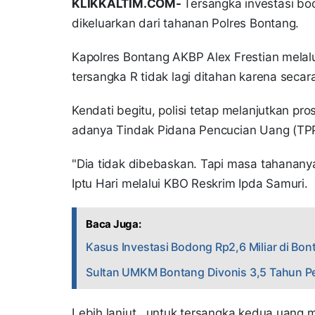
KLIKKALTIM.COM-
Tersangka investasi bo
dikeluarkan dari tahanan Polres Bontang.
Kapolres Bontang AKBP Alex Frestian melal
tersangka R tidak lagi ditahan karena sec
Kendati begitu, polisi tetap melanjutkan pr
adanya Tindak Pidana Pencucian Uang (TP
"Dia tidak dibebaskan. Tapi masa tahananya
Iptu Hari melalui KBO Reskrim Ipda Samuri.
Baca Juga:
Kasus Investasi Bodong Rp2,6 Miliar di Bon
Sultan UMKM Bontang Divonis 3,5 Tahun Pen
Lebih lanjut, untuk tersangka kedua uang me