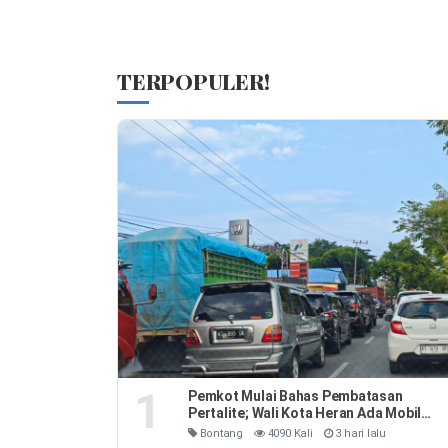
TERPOPULER!
1
Pemkot Mulai Bahas Pembatasan
Pertalite; Wali Kota Heran Ada Mobil
Habiskan 40 Liter Sehari
Bontang
4090 Kali
3 hari lalu