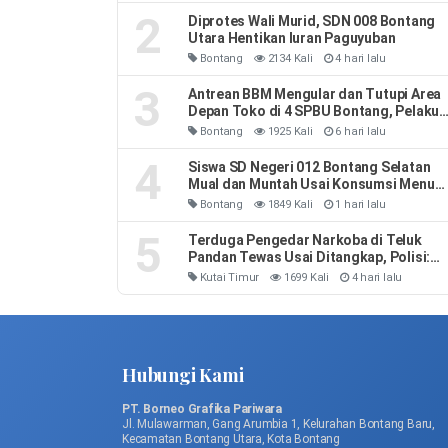
2
Diprotes Wali Murid, SDN 008 Bontang
Utara Hentikan Iuran Paguyuban
Bontang
2134 Kali
4 hari lalu
3
Antrean BBM Mengular dan Tutupi Area
Depan Toko di 4 SPBU Bontang, Pelaku
Usaha Rugi
Bontang
1925 Kali
6 hari lalu
4
Siswa SD Negeri 012 Bontang Selatan
Mual dan Muntah Usai Konsumsi Menu
MBG
Bontang
1849 Kali
1 hari lalu
5
Terduga Pengedar Narkoba di Teluk
Pandan Tewas Usai Ditangkap, Polisi:
Sempat Melawan dan Mengeluh Sesak
Kutai Timur
1699 Kali
4 hari lalu
Napas
Hubungi Kami
PT. Borneo Grafika Pariwara
Jl. Mulawarman, Gang Arumbia 1, Kelurahan Bontang Baru,
Kecamatan Bontang Utara, Kota Bontang