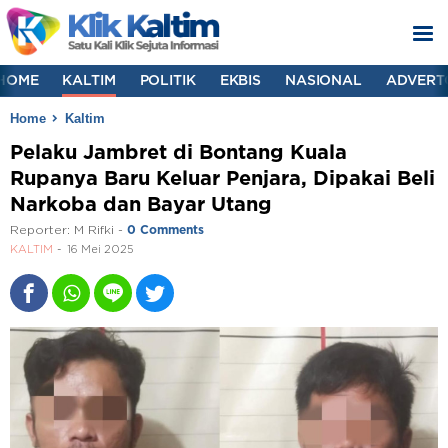
HOME
KALTIM
POLITIK
EKBIS
NASIONAL
ADVERT
Home
Kaltim
Pelaku Jambret di Bontang Kuala
Rupanya Baru Keluar Penjara, Dipakai Beli
Narkoba dan Bayar Utang
Reporter:
M Rifki
-
0 Comments
KALTIM
16 Mei 2025