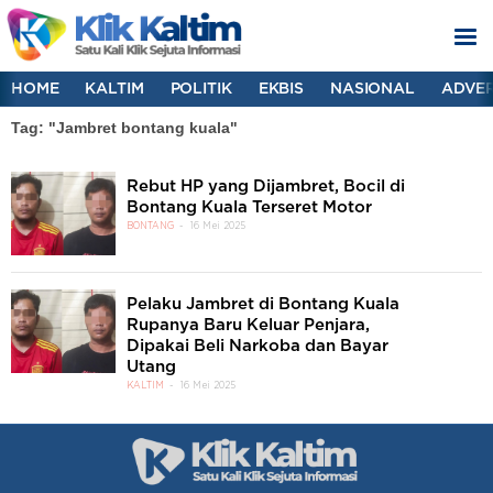
HOME
KALTIM
POLITIK
EKBIS
NASIONAL
ADVER
Tag: "Jambret bontang kuala"
Rebut HP yang Dijambret, Bocil di
Bontang Kuala Terseret Motor
BONTANG
16 Mei 2025
Pelaku Jambret di Bontang Kuala
Rupanya Baru Keluar Penjara,
Dipakai Beli Narkoba dan Bayar
Utang
KALTIM
16 Mei 2025