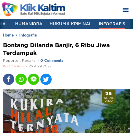
IAL
HUMANIORA
HUKUM & KRIMINAL
INFOGRAFIS
Home
Infografis
Bontang Dilanda Banjir, 6 Ribu Jiwa
Terdampak
Reporter:
Redaksi
-
0 Comments
INFOGRAFIS
26 April 2022