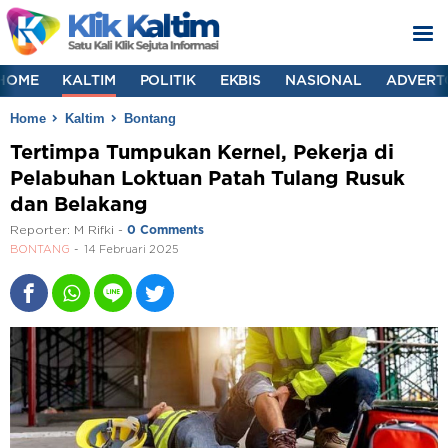
HOME
KALTIM
POLITIK
EKBIS
NASIONAL
ADVERT
Home
Kaltim
Bontang
Tertimpa Tumpukan Kernel, Pekerja di
Pelabuhan Loktuan Patah Tulang Rusuk
dan Belakang
Reporter:
M Rifki
-
0 Comments
BONTANG
14 Februari 2025