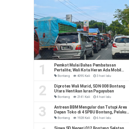
1
Pemkot Mulai Bahas Pembatasan
Pertalite; Wali Kota Heran Ada Mobil
Habiskan 40 Liter Sehari
Bontang
4095 Kali
3 hari lalu
2
Diprotes Wali Murid, SDN 008 Bontang
Utara Hentikan Iuran Paguyuban
Bontang
2141 Kali
4 hari lalu
3
Antrean BBM Mengular dan Tutupi Area
Depan Toko di 4 SPBU Bontang, Pelaku
Usaha Rugi
Bontang
1928 Kali
6 hari lalu
Siswa SD Negeri 012 Bontang Selatan