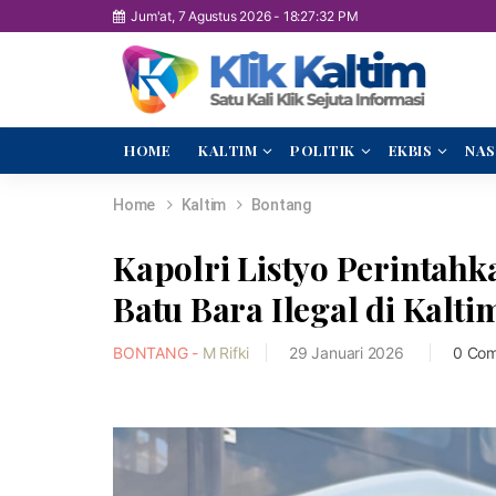
Jum'at, 7 Agustus 2026
-
18:27:33 PM
HOME
KALTIM
POLITIK
EKBIS
NAS
Home
Kaltim
Bontang
Kapolri Listyo Perintah
Batu Bara Ilegal di Kalti
BONTANG -
M Rifki
29 Januari 2026
0 Co