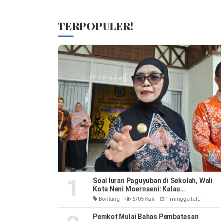
TERPOPULER!
1
Soal Iuran Paguyuban di Sekolah, Wali
Kota Neni Moernaeni: Kalau
Kesepakatan Orang Tua Jangan Ribut-
Bontang
5705 Kali
1 minggu lalu
Ribut
Pemkot Mulai Bahas Pembatasan