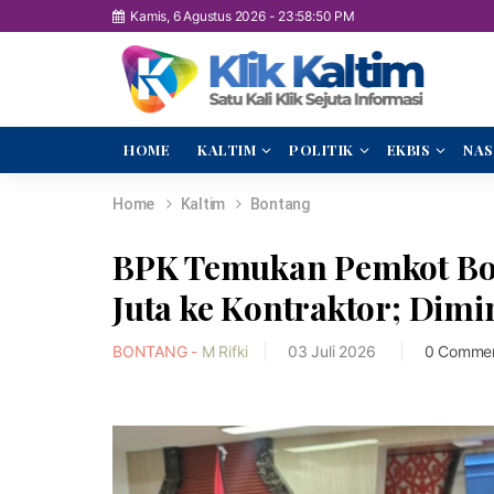
Kamis, 6 Agustus 2026
-
23:58:52 PM
HOME
KALTIM
POLITIK
EKBIS
NAS
Home
Kaltim
Bontang
BPK Temukan Pemkot Bon
Juta ke Kontraktor; Dimi
BONTANG -
M Rifki
03 Juli 2026
0 Comme