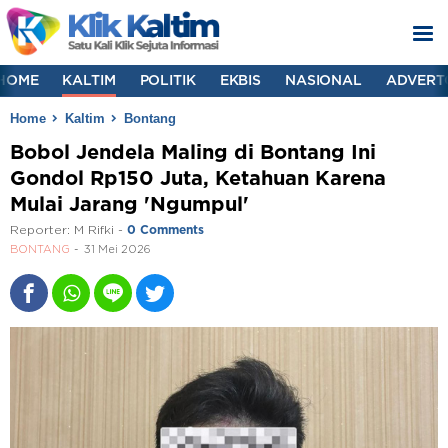
HOME
KALTIM
POLITIK
EKBIS
NASIONAL
ADVERT
Home
Kaltim
Bontang
Bobol Jendela Maling di Bontang Ini
Gondol Rp150 Juta, Ketahuan Karena
Mulai Jarang 'Ngumpul'
Reporter:
M Rifki
-
0 Comments
BONTANG
31 Mei 2026