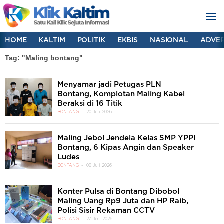
HOME
KALTIM
POLITIK
EKBIS
NASIONAL
ADVER
Tag: "Maling bontang"
Menyamar jadi Petugas PLN
Bontang, Komplotan Maling Kabel
Beraksi di 16 Titik
BONTANG
20 Juli 2026
Maling Jebol Jendela Kelas SMP YPPI
Bontang, 6 Kipas Angin dan Speaker
Ludes
BONTANG
08 Juli 2026
Konter Pulsa di Bontang Dibobol
Maling Uang Rp9 Juta dan HP Raib,
Polisi Sisir Rekaman CCTV
BONTANG
27 Juni 2026