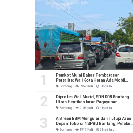
1
Pemkot Mulai Bahas Pembatasan
Pertalite; Wali Kota Heran Ada Mobil
Habiskan 40 Liter Sehari
Bontang
3962 Kali
3 hari lalu
2
Diprotes Wali Murid, SDN 008 Bontang
Utara Hentikan Iuran Paguyuban
Bontang
2108 Kali
4 hari lalu
3
Antrean BBM Mengular dan Tutupi Area
Depan Toko di 4 SPBU Bontang, Pelaku
Usaha Rugi
Bontang
1917 Kali
6 hari lalu