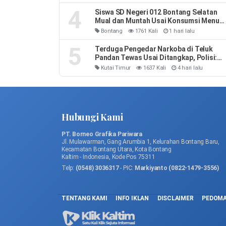
4
Siswa SD Negeri 012 Bontang Selatan
Mual dan Muntah Usai Konsumsi Menu
MBG
Bontang
1761 Kali
1 hari lalu
5
Terduga Pengedar Narkoba di Teluk
Pandan Tewas Usai Ditangkap, Polisi:
Sempat Melawan dan Mengeluh Sesak
Kutai Timur
1637 Kali
4 hari lalu
Napas
Hubungi Kami
PT. Borneo Grafika Pariwara
Jl. Mulawarman, Gang Arumbia 1, Kelurahan Bontang Baru,
Kecamatan Bontang Utara, Kota Bontang
Kaltim - Indonesia, Kode Pos 75311
Telp:
(0548) 3036317
- PIC:
Markiyanto (0822-1479-3556)
TENTANG KAMI
INFO IKLAN
DISCLAIMER
PEDOMA