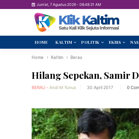
Jum'at, 7 Agustus 2026
-
08:48:32 AM
HOME
KALTIM
POLITIK
EKBIS
NAS
Home
Kaltim
Berau
Hilang Sepekan, Samir 
BERAU -
Andi M Yunus
30 April 2017
0 Co