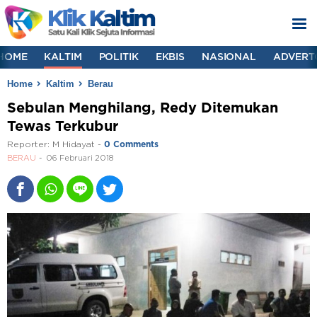
HOME
KALTIM
POLITIK
EKBIS
NASIONAL
ADVERT
Home
Kaltim
Berau
Sebulan Menghilang, Redy Ditemukan
Tewas Terkubur
Reporter:
M Hidayat
-
0 Comments
BERAU
06 Februari 2018