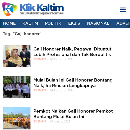
HOME
KALTIM
POLITIK
EKBIS
NASIONAL
ADVER
Tag: "Gaji honorer"
Gaji Honorer Naik, Pegawai Dituntut
Lebih Profesional dan Tak Berpolitik
BONTANG
04 September 2024
Mulai Bulan Ini Gaji Honorer Bontang
Naik, Ini Rincian Lengkapnya
BONTANG
03 September 2024
Pemkot Naikan Gaji Honorer Pemkot
Bontang Mulai Bulan Ini
BONTANG
06 Agustus 2024