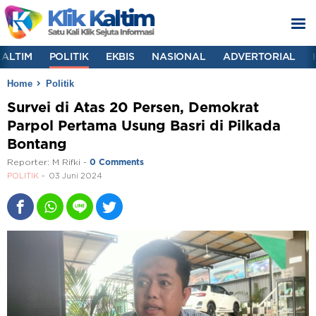
KALTIM
POLITIK
EKBIS
NASIONAL
ADVERTORIAL
Home
Politik
Survei di Atas 20 Persen, Demokrat
Parpol Pertama Usung Basri di Pilkada
Bontang
Reporter:
M Rifki
-
0 Comments
POLITIK
03 Juni 2024