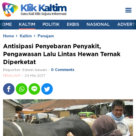
HOME
KALTIM
POLITIK
EKBIS
NASIONAL
ADVERT
Home
Kaltim
Penajam
Antisipasi Penyebaran Penyakit,
Pengawasan Lalu Lintas Hewan Ternak
Diperketat
Reporter:
Edwin Irawan
-
0 Comments
PENAJAM
24 Mei 2017