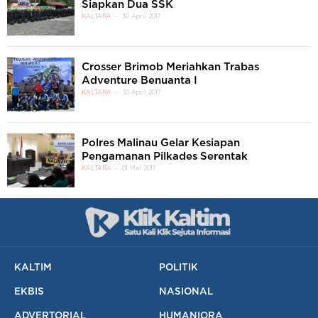
Siapkan Dua SSK
KALTARA
30 April 2017
Crosser Brimob Meriahkan Trabas
Adventure Benuanta I
KALTARA
30 April 2017
Polres Malinau Gelar Kesiapan
Pengamanan Pilkades Serentak
KALTARA
01 Mei 2017
KALTIM
POLITIK
EKBIS
NASIONAL
ADVERTORIAL
HUMANIORA