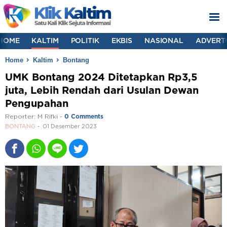
HOME
KALTIM
POLITIK
EKBIS
NASIONAL
ADVERT
Home
Kaltim
Bontang
UMK Bontang 2024 Ditetapkan Rp3,5
juta, Lebih Rendah dari Usulan Dewan
Pengupahan
Reporter:
M Rifki
-
0 Comments
BONTANG
01 Desember 2023