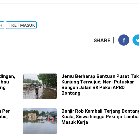
AH
TIKET MASUK
SHARE
dingan,
Jemu Berharap Bantuan Pusat Tak
mbau
Kunjung Terwujud; Neni Putuskan
ang
Bangun Jalan BK Pakai APBD
Bontang
n Per
Banjir Rob Kembali Terjang Bontan
ibu,
Kuala, Siswa hingga Pekerja Lamba
Masuk Kerja