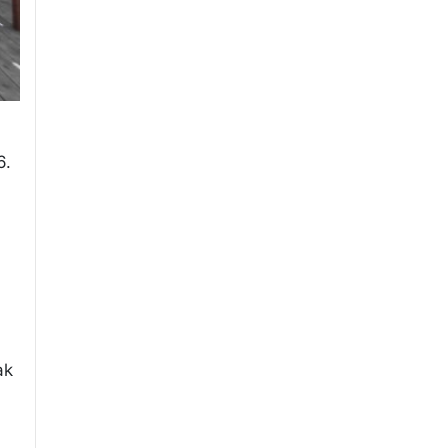
6.
ak