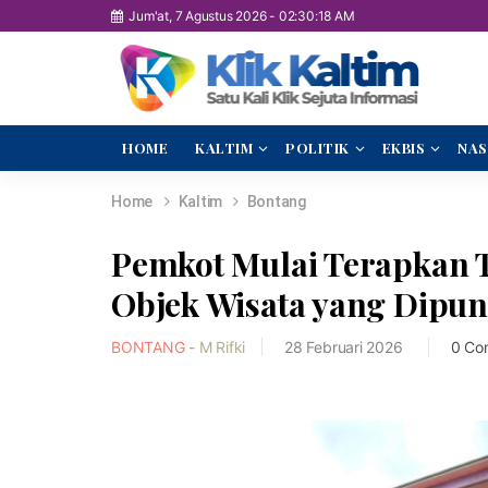
Jum'at, 7 Agustus 2026
-
02:30:19 AM
HOME
KALTIM
POLITIK
EKBIS
NAS
Home
Kaltim
Bontang
Pemkot Mulai Terapkan Ti
Objek Wisata yang Dipu
BONTANG -
M Rifki
28 Februari 2026
0 Co