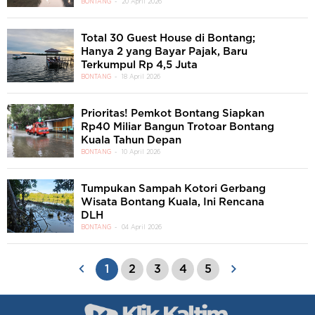
BONTANG
20 April 2026
Total 30 Guest House di Bontang;
Hanya 2 yang Bayar Pajak, Baru
Terkumpul Rp 4,5 Juta
BONTANG
18 April 2026
Prioritas! Pemkot Bontang Siapkan
Rp40 Miliar Bangun Trotoar Bontang
Kuala Tahun Depan
BONTANG
10 April 2026
Tumpukan Sampah Kotori Gerbang
Wisata Bontang Kuala, Ini Rencana
DLH
BONTANG
04 April 2026
1
2
3
4
5