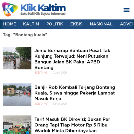
HOME
KALTIM
POLITIK
EKBIS
NASIONAL
ADVER
Tag: "Bontang kuala"
Jemu Berharap Bantuan Pusat Tak
Kunjung Terwujud; Neni Putuskan
Bangun Jalan BK Pakai APBD
Bontang
BONTANG
16 Juni 2026
Banjir Rob Kembali Terjang Bontang
Kuala, Siswa hingga Pekerja Lambat
Masuk Kerja
BONTANG
18 Mei 2026
Tarif Masuk BK Direvisi; Bukan Per
Orang Tapi Tiap Motor Rp 5 Ribu,
Warlok Minta Diberdayakan