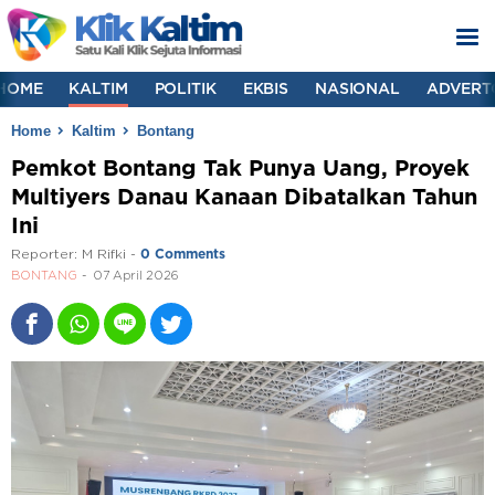
HOME
KALTIM
POLITIK
EKBIS
NASIONAL
ADVERT
Home
Kaltim
Bontang
Pemkot Bontang Tak Punya Uang, Proyek
Multiyers Danau Kanaan Dibatalkan Tahun
Ini
Reporter:
M Rifki
-
0 Comments
BONTANG
07 April 2026