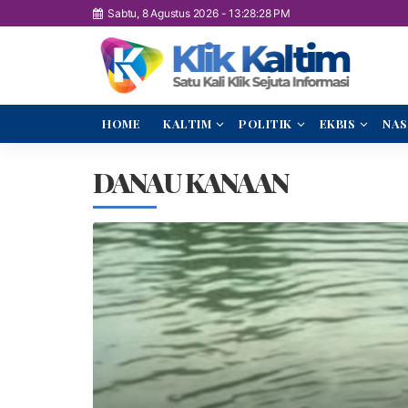
Sabtu, 8 Agustus 2026
-
13:28:29 PM
HOME
KALTIM
POLITIK
EKBIS
NAS
DANAU KANAAN