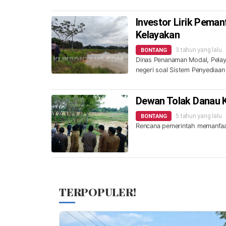
Investor Lirik Peman
Kelayakan
3 tahun yang lalu
BONTANG
Dinas Penanaman Modal, Pelay
negeri soal Sistem Penyediaa
Dewan Tolak Danau 
5 tahun yang lalu
BONTANG
Rencana pemerintah memanfaa
TERPOPULER!