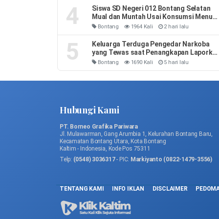
4
Siswa SD Negeri 012 Bontang Selatan
Mual dan Muntah Usai Konsumsi Menu
MBG
Bontang
1964 Kali
2 hari lalu
5
Keluarga Terduga Pengedar Narkoba
yang Tewas saat Penangkapan Laporka
3 Polisi: Leher Kakak Saya Dipiting
Bontang
1690 Kali
5 hari lalu
Hubungi Kami
PT. Borneo Grafika Pariwara
Jl. Mulawarman, Gang Arumbia 1, Kelurahan Bontang Baru,
Kecamatan Bontang Utara, Kota Bontang
Kaltim - Indonesia, Kode Pos 75311
Telp:
(0548) 3036317
- PIC:
Markiyanto (0822-1479-3556)
TENTANG KAMI
INFO IKLAN
DISCLAIMER
PEDOMA