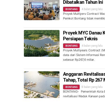
Dibatalkan Tahun Ini
4 bulan yang lalu
BONTANG
Proyek Multiyers Contract Wad
Pemkot Bontang tidak memilik
Proyek MYC Danau Ka
Persiapan Teknis
4 bulan yang lalu
BONTANG
Proyek Multiyears Contract (M
data dari Sistem Informasi Re
sebesar Rp267,6 miliar.
Anggaran Revitalisas
Tahap, Total Rp 267
8 bulan yang lalu
BONTANG
BONTANG- Pemerintah Kota Bo
revitalisasi Waduk Kanaan pad