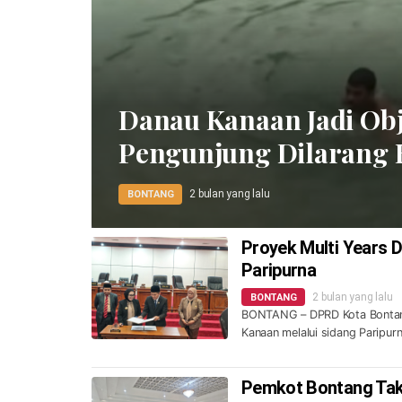
Danau Kanaan Jadi Obj
Pengunjung Dilarang 
2 bulan yang lalu
BONTANG
Proyek Multi Years 
Paripurna
2 bulan yang lalu
BONTANG
BONTANG – DPRD Kota Bontang
Kanaan melalui sidang Paripur
Pemkot Bontang Tak