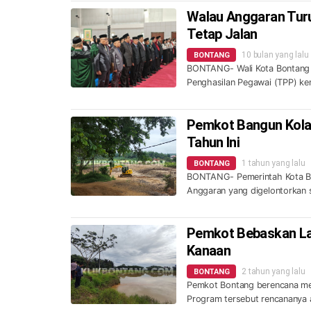
Walau Anggaran Tur
Tetap Jalan
10 bulan yang lalu
BONTANG
BONTANG- Wali Kota Bontang 
Penghasilan Pegawai (TPP) ke
Pemkot Bangun Kolam
Tahun Ini
1 tahun yang lalu
BONTANG
BONTANG- Pemerintah Kota Bo
Anggaran yang digelontorkan se
Pemkot Bebaskan Lah
Kanaan
2 tahun yang lalu
BONTANG
Pemkot Bontang berencana me
Program tersebut rencananya ak