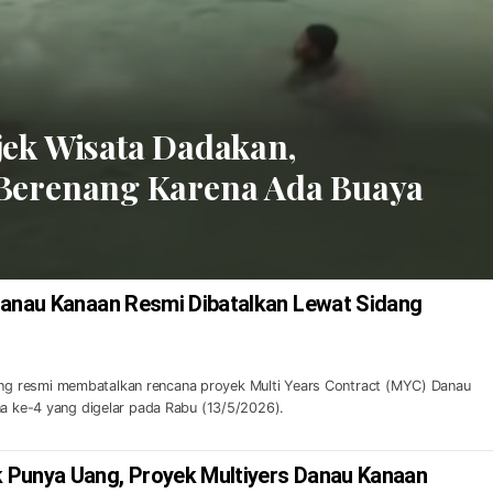
ek Wisata Dadakan,
Berenang Karena Ada Buaya
Danau Kanaan Resmi Dibatalkan Lewat Sidang
 resmi membatalkan rencana proyek Multi Years Contract (MYC) Danau
na ke-4 yang digelar pada Rabu (13/5/2026).
 Punya Uang, Proyek Multiyers Danau Kanaan