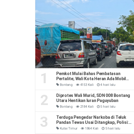
1
Pemkot Mulai Bahas Pembatasan
Pertalite; Wali Kota Heran Ada Mobil
Habiskan 40 Liter Sehari
Bontang
4153 Kali
4 hari lalu
2
Diprotes Wali Murid, SDN 008 Bontang
Utara Hentikan Iuran Paguyuban
Bontang
2184 Kali
5 hari lalu
3
Terduga Pengedar Narkoba di Teluk
Pandan Tewas Usai Ditangkap, Polisi:
Sempat Melawan dan Mengeluh Sesak
Kutai Timur
1864 Kali
5 hari lalu
Napas