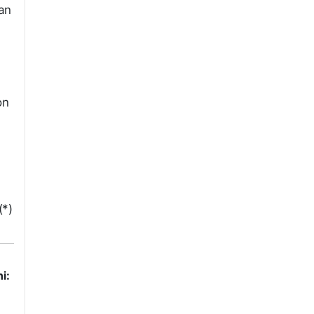
an
on
(*)
i: