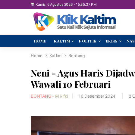
Kamis, 6 Agustus 2026
-
15:35:38 PM
HOME
KALTIM
POLITIK
EKBIS
NAS
Home
Kaltim
Bontang
Neni - Agus Haris Dijadw
Wawali 10 Februari
BONTANG -
M Rifki
16 Desember 2024
0 